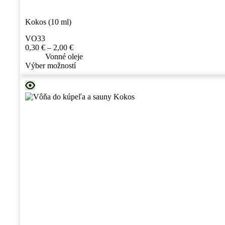
Kokos (10 ml)
VO33
Price
0,30
€
–
2,00
€
range:
Vonné oleje
0,30 €
Tento
Výber možností
through
produkt
2,00 €
má
viacero
variantov.
Možnosti
si
môžete
vybrať
na
stránke
produktu.