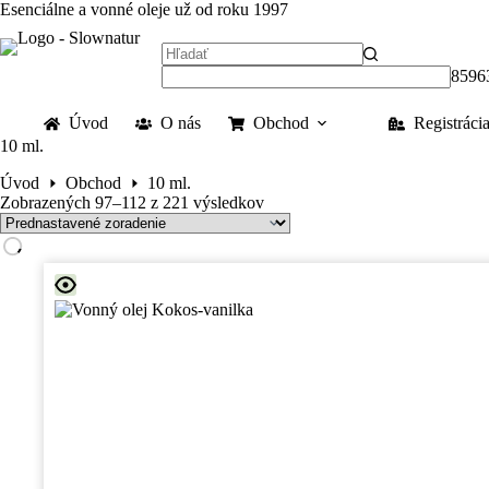
Skip
Esenciálne a vonné oleje už od roku 1997
to
content
No
results
Úvod
O nás
Obchod
Registráci
10 ml.
Úvod
Obchod
10 ml.
Zobrazených 97–112 z 221 výsledkov