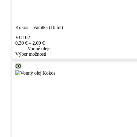
Kokos – Vanilka (10 ml)
VO102
Price
0,30
€
–
2,00
€
range:
Vonné oleje
0,30 €
Tento
Výber možností
through
produkt
2,00 €
má
viacero
variantov.
Možnosti
si
môžete
vybrať
na
stránke
produktu.