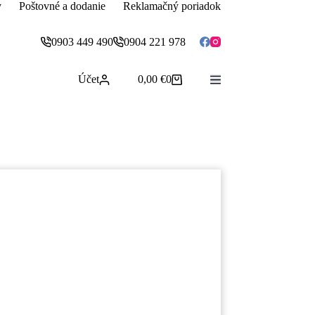
y
Poštovné a dodanie
Reklamačný poriadok
0903 449 490
0904 221 978
Účet
0,00
€
0
Nákupný
košík