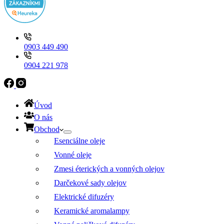
0903 449 490
0904 221 978
Úvod
O nás
Obchod
Esenciálne oleje
Vonné oleje
Zmesi éterických a vonných olejov
Darčekové sady olejov
Elektrické difuzéry
Keramické aromalampy