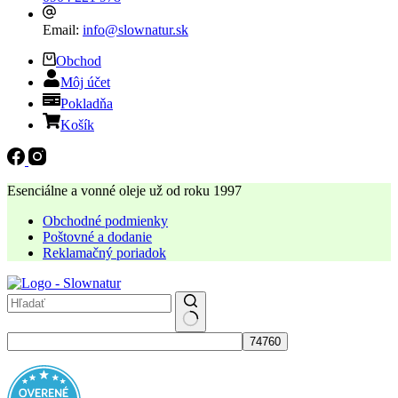
Email:
info@slownatur.sk
Obchod
Môj účet
Pokladňa
Košík
Esenciálne a vonné oleje už od roku 1997
Obchodné podmienky
Poštovné a dodanie
Reklamačný poriadok
No
results