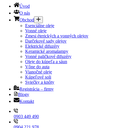
Úvod
O nás
Obchod
Esenciálne oleje
Vonné oleje
Zmesi éterických a vonných olejov
Darčekové sady olejov
Elektrické difuzéry
Keramické aromalampy
Vonné paličkové difuzéry
Oleje do kúpeľa a sáun
Vône do auta
Vianočné oleje
Kúpeľové soli
Sviečky a knôty
Registrácia – firmy
Blogy
Kontakt
0903 449 490
0904 221 978