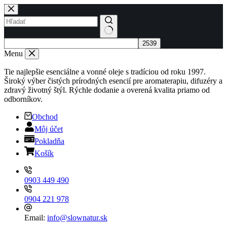
Skip
to
content
No
results
Menu
Tie najlepšie esenciálne a vonné oleje s tradíciou od roku 1997.
Široký výber čistých prírodných esencií pre aromaterapiu, difuzéry a
zdravý životný štýl. Rýchle dodanie a overená kvalita priamo od
odborníkov.
Obchod
Môj účet
Pokladňa
Košík
0903 449 490
0904 221 978
Email:
info@slownatur.sk