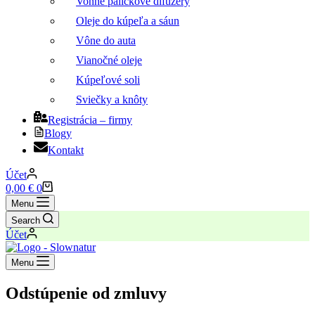
Vonné paličkové difuzéry
Oleje do kúpeľa a sáun
Vône do auta
Vianočné oleje
Kúpeľové soli
Sviečky a knôty
Registrácia – firmy
Blogy
Kontakt
Účet
Nákupný
0,00
€
0
košík
Menu
Search
Účet
Menu
Odstúpenie od zmluvy