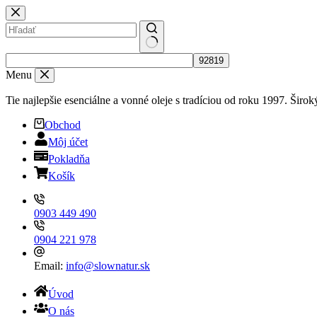
Skip
to
content
No
results
Menu
Tie najlepšie esenciálne a vonné oleje s tradíciou od roku 1997. Širo
Obchod
Môj účet
Pokladňa
Košík
0903 449 490
0904 221 978
Email:
info@slownatur.sk
Úvod
O nás