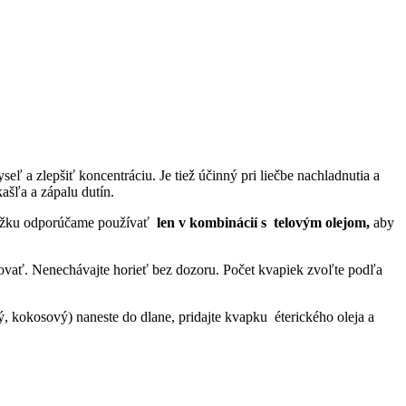
ľ a zlepšiť koncentráciu. Je tiež účinný pri liečbe nachladnutia a
ašľa a zápalu dutín.
ožku odporúčame používať
len v kombinácií s telovým olejom,
aby
ovať. Nenechávajte horieť bez dozoru. Počet kvapiek zvoľte podľa
, kokosový) naneste do dlane, pridajte kvapku éterického oleja a