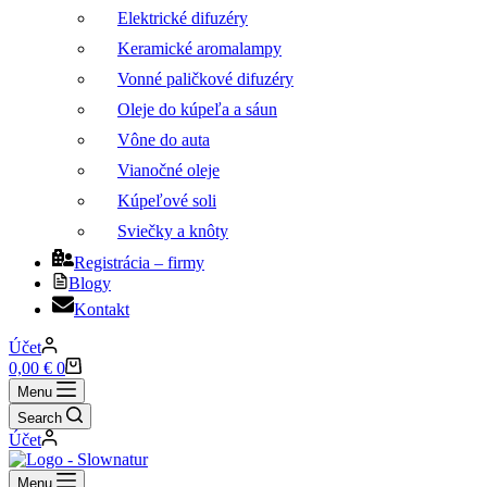
Elektrické difuzéry
Keramické aromalampy
Vonné paličkové difuzéry
Oleje do kúpeľa a sáun
Vône do auta
Vianočné oleje
Kúpeľové soli
Sviečky a knôty
Registrácia – firmy
Blogy
Kontakt
Účet
Nákupný
0,00
€
0
košík
Menu
Search
Účet
Menu