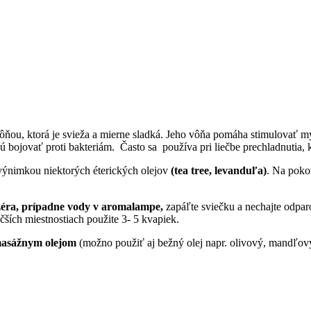
ňou, ktorá je svieža a mierne sladká. Jeho vôňa pomáha stimulovať myse
ú bojovať proti bakteriám. Často sa používa pri liečbe prechladnutia, k
výnimkou niektorých éterických olejov
(tea tree, levanduľa)
. Na pok
uzéra, prípadne vody v aromalampe,
zapáľte sviečku a nechajte odpar
čších miestnostiach použite 3- 5 kvapiek.
 masážnym olejom
(možno použiť aj bežný olej napr. olivový, mandľový