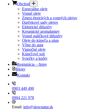
Obchod
Esenciálne oleje
Vonné oleje
Zmesi éterických a vonných olejov
Darčekové sady olejov
Elektrické difuzéry
Keramické aromalampy
Vonné paličkové difuzéry
Oleje do kúpeľa a sáun
Vône do auta
Vianočné oleje
Kúpeľové soli
Sviečky a knôty
Registrácia – firmy
Blogy
Kontakt
0903 449 490
0904 221 978
Email:
info@slownatur.sk