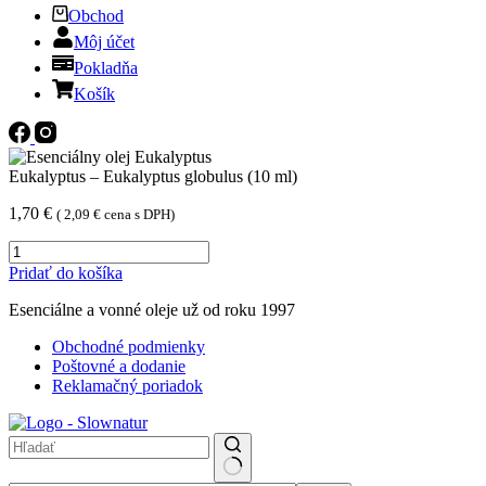
Obchod
Môj účet
Pokladňa
Košík
Eukalyptus – Eukalyptus globulus (10 ml)
1,70
€
(
2,09
€
cena s DPH)
množstvo
Eukalyptus
Pridať do košíka
-
Eukalyptus
Esenciálne a vonné oleje už od roku 1997
globulus
(10
Obchodné podmienky
ml)
Poštovné a dodanie
Reklamačný poriadok