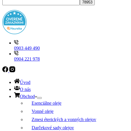
No
results
0903 449 490
0904 221 978
Úvod
O nás
Obchod
Esenciálne oleje
Vonné oleje
Zmesi éterických a vonných olejov
Darčekové sady olejov