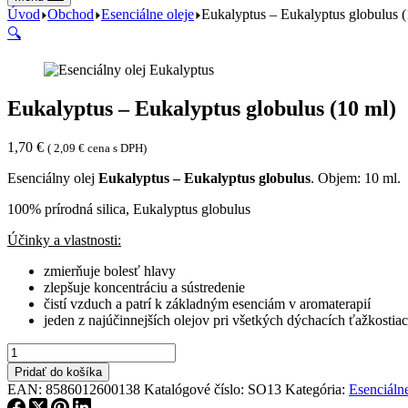
Úvod
Obchod
Esenciálne oleje
Eukalyptus – Eukalyptus globulus (
🔍
Eukalyptus – Eukalyptus globulus (10 ml)
1,70
€
(
2,09
€
cena s DPH)
Esenciálny olej
Eukalyptus – Eukalyptus globulus
. Objem: 10 ml.
100% prírodná silica, Eukalyptus globulus
Účinky a vlastnosti:
zmierňuje bolesť hlavy
zlepšuje koncentráciu a sústredenie
čistí vzduch a patrí k základným esenciám v aromaterapií
jeden z najúčinnejších olejov pri všetkých dýchacích ťažkostia
množstvo
Eukalyptus
Pridať do košíka
-
EAN:
8586012600138
Katalógové číslo:
SO13
Kategória:
Esenciálne
Eukalyptus