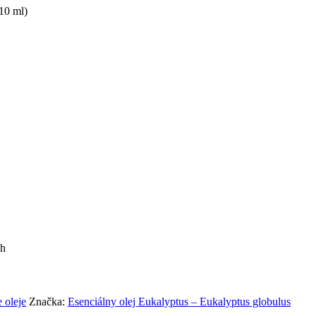
10 ml)
ch
 oleje
Značka:
Esenciálny olej Eukalyptus – Eukalyptus globulus