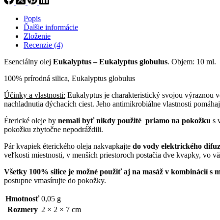
globulus
(10
Popis
ml)
Ďalšie informácie
Zloženie
Recenzie (4)
Esenciálny olej
Eukalyptus – Eukalyptus globulus
. Objem: 10 ml.
100% prírodná silica, Eukalyptus globulus
Účinky a vlastnosti:
Eukalyptus je charakteristický svojou výraznou vô
nachladnutia dýchacích ciest. Jeho antimikrobiálne vlastnosti pomáhaj
Éterické oleje by
nemali byť nikdy použité priamo na pokožku
s 
pokožku zbytočne nepodráždili.
Pár kvapiek éterického oleja nakvapkajte
do vody elektrického dif
veľkosti miestnosti, v menších priestoroch postačia dve kvapky, vo vä
Všetky 100% silice je možné použiť aj na masáž v kombinácií s
postupne vmasírujte do pokožky.
Hmotnosť
0,05 g
Rozmery
2 × 2 × 7 cm