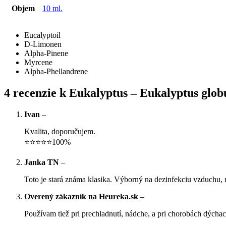
Objem
10 ml.
Eucalyptoil
D-Limonen
Alpha-Pinene
Myrcene
Alpha-Phellandrene
4 recenzie k
Eukalyptus – Eukalyptus globu
Ivan
–
Kvalita, doporučujem.
⭐⭐⭐⭐⭐100%
Janka TN
–
Toto je stará známa klasika. Výborný na dezinfekciu vzduchu,
Overený zákazník na Heureka.sk
–
Používam tiež pri prechladnutí, nádche, a pri chorobách dýchací