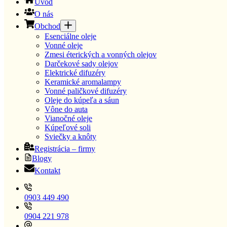
Úvod
O nás
Obchod
Esenciálne oleje
Vonné oleje
Zmesi éterických a vonných olejov
Darčekové sady olejov
Elektrické difuzéry
Keramické aromalampy
Vonné paličkové difuzéry
Oleje do kúpeľa a sáun
Vône do auta
Vianočné oleje
Kúpeľové soli
Sviečky a knôty
Registrácia – firmy
Blogy
Kontakt
0903 449 490
0904 221 978