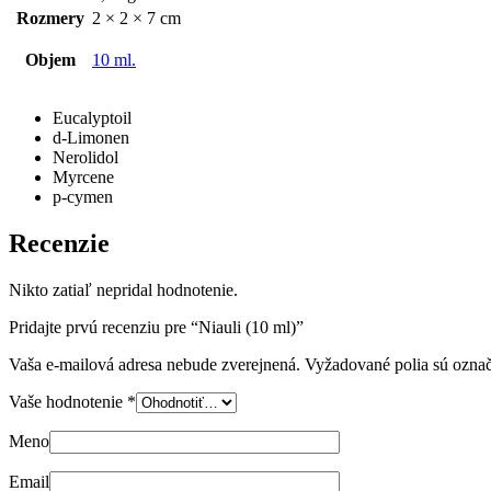
Rozmery
2 × 2 × 7 cm
Objem
10 ml.
Eucalyptoil
d-Limonen
Nerolidol
Myrcene
p-cymen
Recenzie
Nikto zatiaľ nepridal hodnotenie.
Pridajte prvú recenziu pre “Niauli (10 ml)”
Vaša e-mailová adresa nebude zverejnená.
Vyžadované polia sú ozna
Vaše hodnotenie
*
Meno
Email