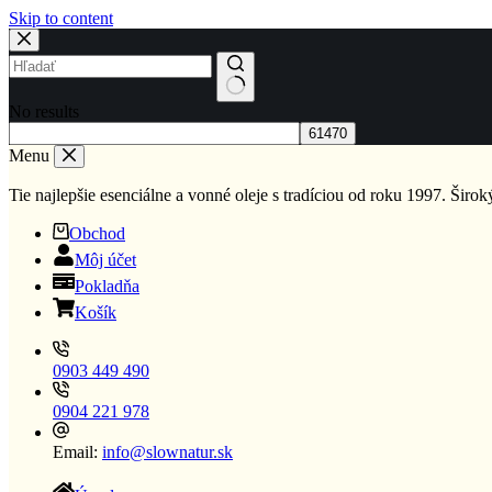
Skip to content
No results
Menu
Tie najlepšie esenciálne a vonné oleje s tradíciou od roku 1997. Širo
Obchod
Môj účet
Pokladňa
Košík
0903 449 490
0904 221 978
Email:
info@slownatur.sk