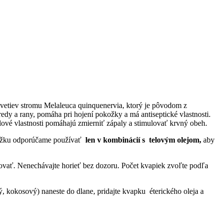
a vetiev stromu Melaleuca quinquenervia, ktorý je pôvodom z
edy a rany, pomáha pri hojení pokožky a má antiseptické vlastnosti.
alové vlastnosti pomáhajú zmierniť zápaly a stimulovať krvný obeh.
ožku odporúčame používať
len v kombinácií s telovým olejom,
aby
ovať. Nenechávajte horieť bez dozoru. Počet kvapiek zvoľte podľa
, kokosový) naneste do dlane, pridajte kvapku éterického oleja a