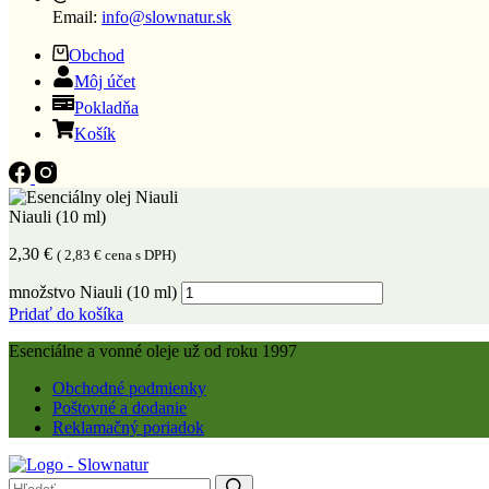
Email:
info@slownatur.sk
Obchod
Môj účet
Pokladňa
Košík
Niauli (10 ml)
2,30
€
(
2,83
€
cena s DPH)
množstvo Niauli (10 ml)
Pridať do košíka
Esenciálne a vonné oleje už od roku 1997
Obchodné podmienky
Poštovné a dodanie
Reklamačný poriadok