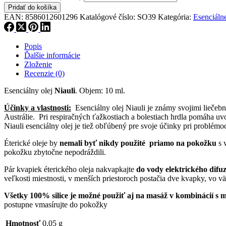
Pridať do košíka
EAN:
8586012601296
Katalógové číslo:
SO39
Kategória:
Esenciálne
Popis
Ďalšie informácie
Zloženie
Recenzie (0)
Esenciálny olej
Niauli
. Objem: 10 ml.
Účinky a vlastnosti:
Esenciálny olej Niauli je známy svojimi liečeb
Austrálie. Pri respiračných ťažkostiach a bolestiach hrdla pomáha uv
Niauli esenciálny olej je tiež obľúbený pre svoje účinky pri problém
Éterické oleje by
nemali byť nikdy použité priamo na pokožku
s 
pokožku zbytočne nepodráždili.
Pár kvapiek éterického oleja nakvapkajte
do vody elektrického dif
veľkosti miestnosti, v menších priestoroch postačia dve kvapky, vo vä
Všetky 100% silice je možné použiť aj na masáž v kombinácií s
postupne vmasírujte do pokožky
Hmotnosť
0,05 g