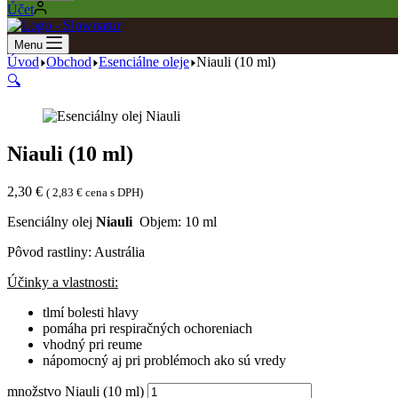
Účet
Menu
Úvod
Obchod
Esenciálne oleje
Niauli (10 ml)
🔍
Niauli (10 ml)
2,30
€
(
2,83
€
cena s DPH)
Esenciálny olej
Niauli
Objem: 10 ml
Pôvod rastliny: Austrália
Účinky a vlastnosti:
tlmí bolesti hlavy
pomáha pri respiračných ochoreniach
vhodný pri reume
nápomocný aj pri problémoch ako sú vredy
množstvo Niauli (10 ml)