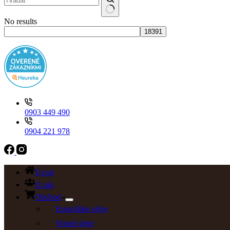
No results
0903 449 490
0904 221 978
Úvod
O nás
Obchod
Esenciálne oleje
Vonné oleje