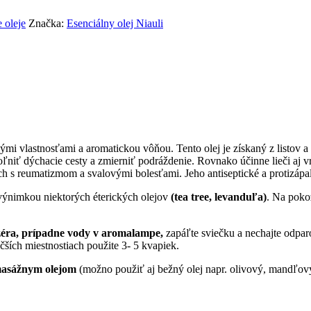
 oleje
Značka:
Esenciálny olej Niauli
nými vlastnosťami a aromatickou vôňou. Tento olej je získaný z listov 
oľniť dýchacie cesty a zmierniť podráždenie. Rovnako účinne lieči aj vr
och s reumatizmom a svalovými bolesťami. Jeho antiseptické a protizáp
výnimkou niektorých éterických olejov
(tea tree, levanduľa)
. Na pok
uzéra, prípadne vody v aromalampe,
zapáľte sviečku a nechajte odpar
čších miestnostiach použite 3- 5 kvapiek.
 masážnym olejom
(možno použiť aj bežný olej napr. olivový, mandľový