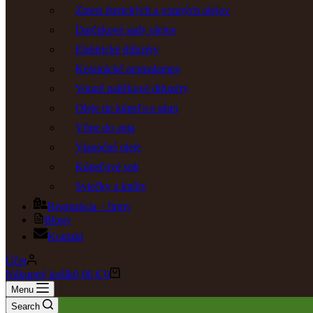
Zmesi éterických a vonných olejov
Darčekové sady olejov
Elektrické difuzéry
Keramické aromalampy
Vonné paličkové difuzéry
Oleje do kúpeľa a sáun
Vône do auta
Vianočné oleje
Kúpeľové soli
Sviečky a knôty
Registrácia – firmy
Blogy
Kontakt
Účet
Nákupný košík
0,00
€
0
Menu
Search