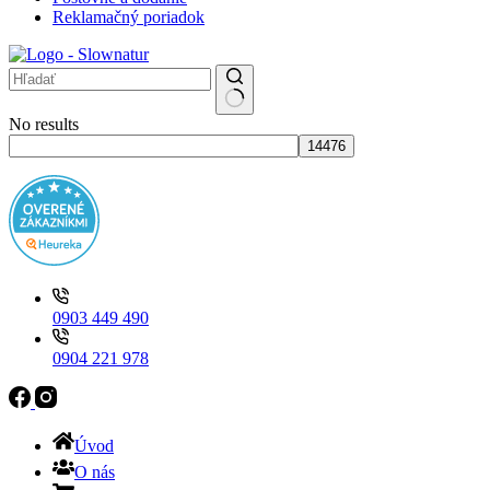
Reklamačný poriadok
No results
0903 449 490
0904 221 978
Úvod
O nás