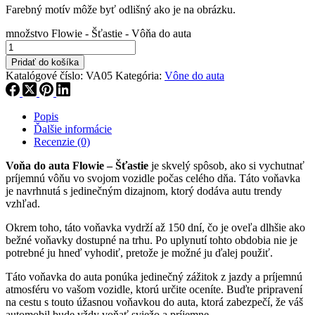
Farebný motív môže byť odlišný ako je na obrázku.
množstvo Flowie - Šťastie - Vôňa do auta
Pridať do košíka
Katalógové číslo:
VA05
Kategória:
Vône do auta
Popis
Ďalšie informácie
Recenzie (0)
Voňa do auta Flowie – Šťastie
je skvelý spôsob, ako si vychutnať
príjemnú vôňu vo svojom vozidle počas celého dňa. Táto voňavka
je navrhnutá s jedinečným dizajnom, ktorý dodáva autu trendy
vzhľad.
Okrem toho, táto voňavka vydrží až 150 dní, čo je oveľa dlhšie ako
bežné voňavky dostupné na trhu. Po uplynutí tohto obdobia nie je
potrebné ju hneď vyhodiť, pretože je možné ju ďalej použiť.
Táto voňavka do auta ponúka jedinečný zážitok z jazdy a príjemnú
atmosféru vo vašom vozidle, ktorú určite oceníte. Buďte pripravení
na cestu s touto úžasnou voňavkou do auta, ktorá zabezpečí, že váš
automobil bude vždy voňať sviežo a príjemne.