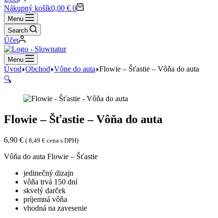
Nákupný košík
0,00
€
0
Menu
Search
Účet
Menu
Úvod
Obchod
Vône do auta
Flowie – Šťastie – Vôňa do auta
🔍
Flowie – Šťastie – Vôňa do auta
6,90
€
(
8,49
€
cena s DPH)
Vôňa do auta Flowie – Šťastie
jedinečný dizajn
vôňa trvá 150 dní
skvelý darček
príjemná vôňa
vhodná na zavesenie