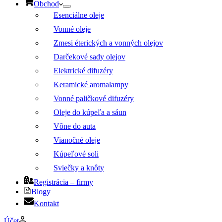
Obchod
Esenciálne oleje
Vonné oleje
Zmesi éterických a vonných olejov
Darčekové sady olejov
Elektrické difuzéry
Keramické aromalampy
Vonné paličkové difuzéry
Oleje do kúpeľa a sáun
Vône do auta
Vianočné oleje
Kúpeľové soli
Sviečky a knôty
Registrácia – firmy
Blogy
Kontakt
Účet