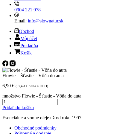
0904 221 978
Email:
info@slownatur.sk
Obchod
Môj účet
Pokladňa
Košík
Flowie – Šťastie – Vôňa do auta
6,90
€
(
8,49
€
cena s DPH)
množstvo Flowie - Šťastie - Vôňa do auta
Pridať do košíka
Esenciálne a vonné oleje už od roku 1997
Obchodné podmienky
Poštovné a dodanie