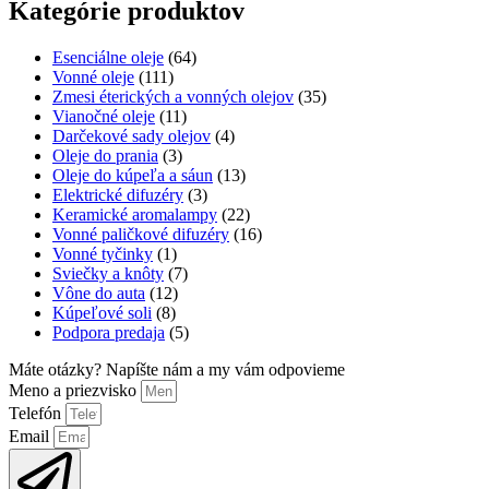
Kategórie produktov
Esenciálne oleje
(64)
Vonné oleje
(111)
Zmesi éterických a vonných olejov
(35)
Vianočné oleje
(11)
Darčekové sady olejov
(4)
Oleje do prania
(3)
Oleje do kúpeľa a sáun
(13)
Elektrické difuzéry
(3)
Keramické aromalampy
(22)
Vonné paličkové difuzéry
(16)
Vonné tyčinky
(1)
Sviečky a knôty
(7)
Vône do auta
(12)
Kúpeľové soli
(8)
Podpora predaja
(5)
Máte otázky? Napíšte nám a my vám odpovieme
Meno a priezvisko
Telefón
Email