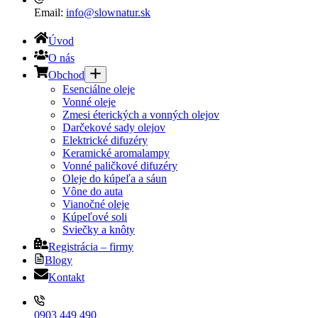
Email:
info@slownatur.sk
Úvod
O nás
Obchod
Esenciálne oleje
Vonné oleje
Zmesi éterických a vonných olejov
Darčekové sady olejov
Elektrické difuzéry
Keramické aromalampy
Vonné paličkové difuzéry
Oleje do kúpeľa a sáun
Vône do auta
Vianočné oleje
Kúpeľové soli
Sviečky a knôty
Registrácia – firmy
Blogy
Kontakt
0903 449 490