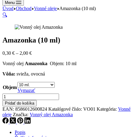
Menu
Úvod
Obchod
Vonné oleje
Amazonka (10 ml)
🔍
Amazonka (10 ml)
Price
0,30
€
–
2,00
€
range:
Vonný olej
Amazonka
Objem: 10 ml
0,30 €
through
Vôňa:
svieža, ovocná
2,00 €
Objem
Vymazať
množstvo
Amazonka
Pridať do košíka
(10
EAN:
8586012600824
Katalógové číslo:
VO01
Kategória:
Vonné
ml)
oleje
Značka:
Vonný olej Amazonka
Popis