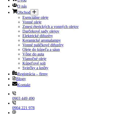
Úvod
O nás
Obchod
Esenciálne oleje
Vonné oleje
Zmesi éterických a vonných olejov
Darčekové sady olejov
Elektrické difuzéry
Keramické aromalampy
Vonné paličkové difuzéry
Oleje do kúpeľa a sáun
Vône do auta
Vianočné oleje
Kúpeľové soli
Sviečky a knôty
Registrácia – firmy
Blogy
Kontakt
0903 449 490
0904 221 978