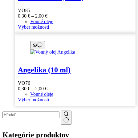
VO85
Price
0,30
€
–
2,00
€
range:
Vonné oleje
0,30 €
Tento
Výber možností
through
produkt
2,00 €
má
viacero
variantov.
Možnosti
si
môžete
Angelika (10 ml)
vybrať
na
stránke
VO76
produktu.
Price
0,30
€
–
2,00
€
range:
Vonné oleje
0,30 €
Tento
Výber možností
through
produkt
2,00 €
má
viacero
variantov.
No
Možnosti
results
si
Kategórie produktov