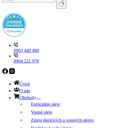
stránke
produktu.
No
results
0903 449 490
0904 221 978
Úvod
O nás
Obchod
Esenciálne oleje
Vonné oleje
Zmesi éterických a vonných olejov