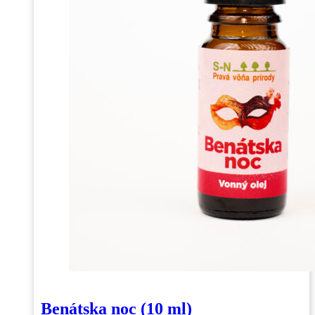
produktu.
Benátska noc (10 ml)