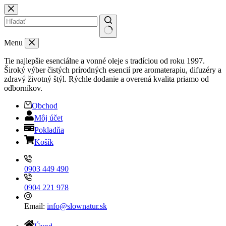
Skip
to
content
No
Menu
results
Tie najlepšie esenciálne a vonné oleje s tradíciou od roku 1997.
Široký výber čistých prírodných esencií pre aromaterapiu, difuzéry a
zdravý životný štýl. Rýchle dodanie a overená kvalita priamo od
odborníkov.
Obchod
Môj účet
Pokladňa
Košík
0903 449 490
0904 221 978
Email:
info@slownatur.sk