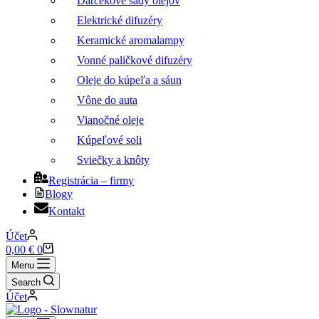
Darčekové sady olejov
Elektrické difuzéry
Keramické aromalampy
Vonné paličkové difuzéry
Oleje do kúpeľa a sáun
Vône do auta
Vianočné oleje
Kúpeľové soli
Sviečky a knôty
Registrácia – firmy
Blogy
Kontakt
Účet
Nákupný
0,00
€
0
košík
Menu
Search
Účet