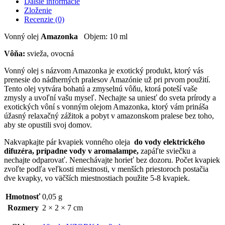
Ďalšie informácie
Zloženie
Recenzie (0)
Vonný olej
Amazonka
Objem: 10 ml
Vôňa:
svieža, ovocná
Vonný olej s názvom Amazonka je exotický produkt, ktorý vás
prenesie do nádherných pralesov Amazónie už pri prvom použití.
Tento olej vytvára bohatú a zmyselnú vôňu, ktorá poteší vaše
zmysly a uvoľní vašu myseľ. Nechajte sa uniesť do sveta prírody a
exotických vôní s vonným olejom Amazonka, ktorý vám prináša
úžasný relaxačný zážitok a pobyt v amazonskom pralese bez toho,
aby ste opustili svoj domov.
Nakvapkajte pár kvapiek vonného oleja
do vody elektrického
difuzéra, prípadne vody v aromalampe,
zapáľte sviečku a
nechajte odparovať. Nenechávajte horieť bez dozoru. Počet kvapiek
zvoľte podľa veľkosti miestnosti, v menších priestoroch postačia
dve kvapky, vo väčších miestnostiach použite 5-8 kvapiek.
Hmotnosť
0,05 g
Rozmery
2 × 2 × 7 cm