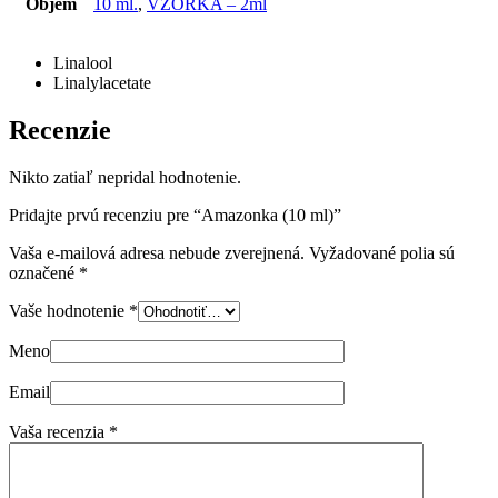
Objem
10 ml.
,
VZORKA – 2ml
Linalool
Linalylacetate
Recenzie
Nikto zatiaľ nepridal hodnotenie.
Pridajte prvú recenziu pre “Amazonka (10 ml)”
Vaša e-mailová adresa nebude zverejnená.
Vyžadované polia sú
označené
*
Vaše hodnotenie
*
Meno
Email
Vaša recenzia
*