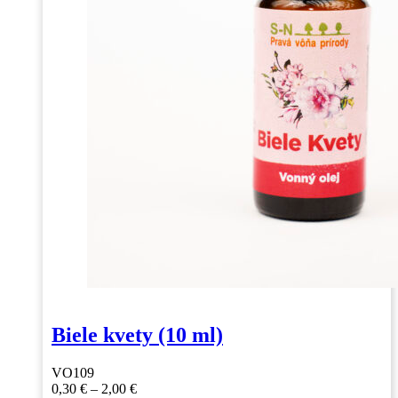
Biele kvety (10 ml)
VO109
Price
0,30
€
–
2,00
€