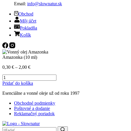
Email:
info@slownatur.sk
Obchod
Môj účet
Pokladňa
Košík
Amazonka (10 ml)
Price
0,30
€
–
2,00
€
range:
množstvo
0,30 €
Amazonka
through
Tento
Pridať do košíka
(10
2,00 €
produkt
ml)
Esenciálne a vonné oleje už od roku 1997
má
viacero
Obchodné podmienky
variantov.
Poštovné a dodanie
Možnosti
Reklamačný poriadok
si
môžete
vybrať
na