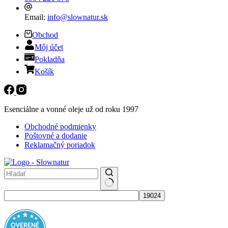
Email:
info@slownatur.sk
Obchod
Môj účet
Pokladňa
Košík
Esenciálne a vonné oleje už od roku 1997
Obchodné podmienky
Poštovné a dodanie
Reklamačný poriadok
No
results