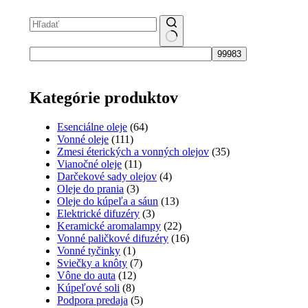
No
results
Kategórie produktov
Esenciálne oleje
(64)
Vonné oleje
(111)
Zmesi éterických a vonných olejov
(35)
Vianočné oleje
(11)
Darčekové sady olejov
(4)
Oleje do prania
(3)
Oleje do kúpeľa a sáun
(13)
Elektrické difuzéry
(3)
Keramické aromalampy
(22)
Vonné paličkové difuzéry
(16)
Vonné tyčinky
(1)
Sviečky a knôty
(7)
Vône do auta
(12)
Kúpeľové soli
(8)
Podpora predaja
(5)