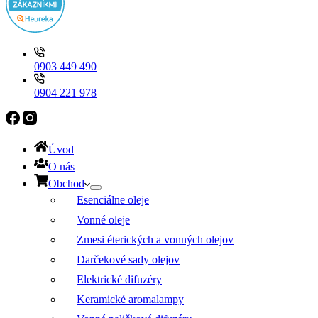
0903 449 490
0904 221 978
Úvod
O nás
Obchod
Esenciálne oleje
Vonné oleje
Zmesi éterických a vonných olejov
Darčekové sady olejov
Elektrické difuzéry
Keramické aromalampy