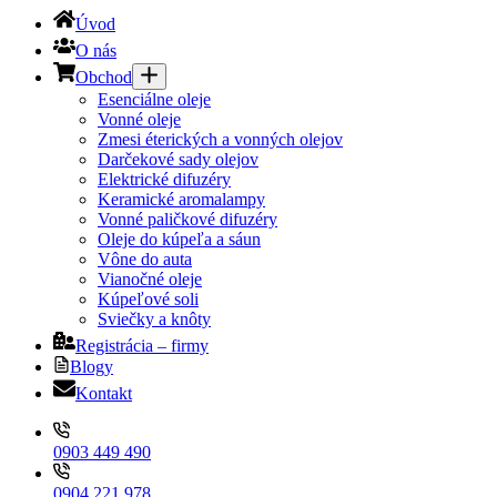
Úvod
O nás
Obchod
Esenciálne oleje
Vonné oleje
Zmesi éterických a vonných olejov
Darčekové sady olejov
Elektrické difuzéry
Keramické aromalampy
Vonné paličkové difuzéry
Oleje do kúpeľa a sáun
Vône do auta
Vianočné oleje
Kúpeľové soli
Sviečky a knôty
Registrácia – firmy
Blogy
Kontakt
0903 449 490
0904 221 978