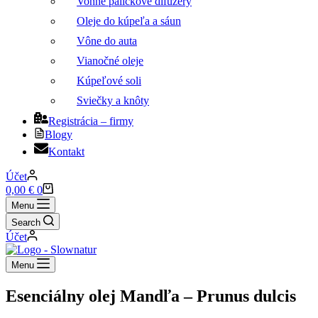
Vonné paličkové difuzéry
Oleje do kúpeľa a sáun
Vône do auta
Vianočné oleje
Kúpeľové soli
Sviečky a knôty
Registrácia – firmy
Blogy
Kontakt
Účet
Nákupný
0,00
€
0
košík
Menu
Search
Účet
Menu
Esenciálny olej Mandľa – Prunus dulcis