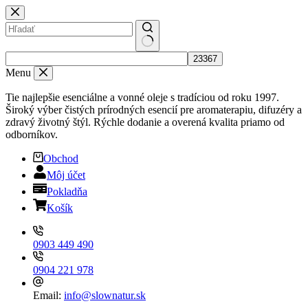
Skip
to
content
No
results
Menu
Tie najlepšie esenciálne a vonné oleje s tradíciou od roku 1997.
Široký výber čistých prírodných esencií pre aromaterapiu, difuzéry a
zdravý životný štýl. Rýchle dodanie a overená kvalita priamo od
odborníkov.
Obchod
Môj účet
Pokladňa
Košík
0903 449 490
0904 221 978
Email:
info@slownatur.sk