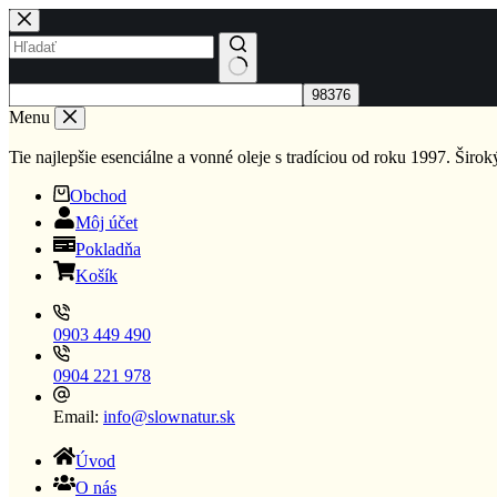
Skip
to
content
No
results
Menu
Tie najlepšie esenciálne a vonné oleje s tradíciou od roku 1997. Širo
Obchod
Môj účet
Pokladňa
Košík
0903 449 490
0904 221 978
Email:
info@slownatur.sk
Úvod
O nás