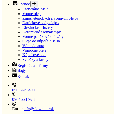
Obchod
Esenciálne oleje
Vonné oleje
Zmesi éterických a vonných olejov
Darčekové sady olejov
Elektrické difuzéry
Keramické aromalampy
Vonné paličkové difuzéry
Oleje do kúpeľa a sáun
Vône do auta
Vianočné oleje
Kúpeľové soli
Sviečky a knôty
Registrácia – firmy
Blogy
Kontakt
0903 449 490
0904 221 978
Email:
info@slownatur.sk