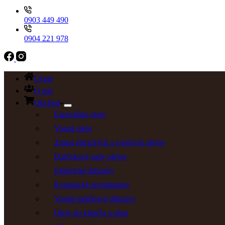
0903 449 490
0904 221 978
Úvod
O nás
Obchod
Esenciálne oleje
Vonné oleje
Zmesi éterických a vonných olejov
Darčekové sady olejov
Elektrické difuzéry
Keramické aromalampy
Vonné paličkové difuzéry
Oleje do kúpeľa a sáun