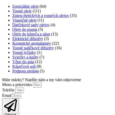
Esenciálne oleje
(64)
Vonné oleje
(111)
Zmesi éterických a vonných olejov
(35)
Vianočné oleje
(11)
Darčekové sady olejov
(4)
Oleje do prania
(3)
Oleje do kúpeľa a sáun
(13)
Elektrické difuzéry
(3)
Keramické aromalampy
(22)
Vonné paličkové difuzéry
(16)
Vonné tyčinky
(1)
Sviečky a knôty
(7)
Vône do auta
(12)
Kúpeľové soli
(8)
Podpora predaja
(5)
Máte otázky? Napíšte nám a my vám odpovieme
Meno a priezvisko
Telefón
Email
Odoslať