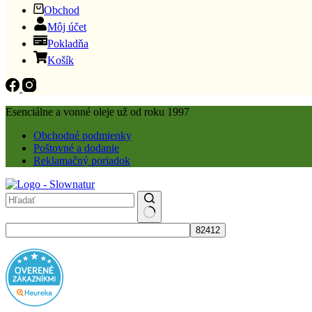
Obchod
Môj účet
Pokladňa
Košík
Esenciálne a vonné oleje už od roku 1997
Obchodné podmienky
Poštovné a dodanie
Reklamačný poriadok
No
results