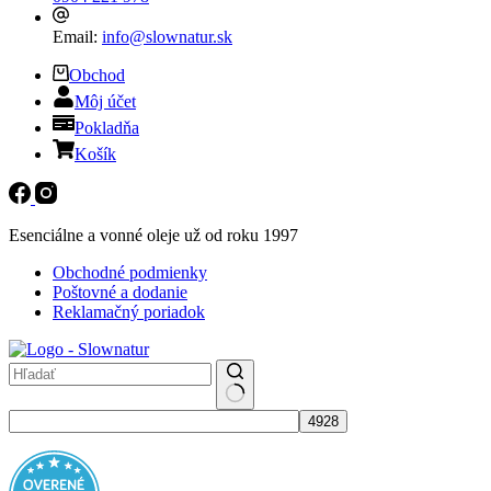
Email:
info@slownatur.sk
Obchod
Môj účet
Pokladňa
Košík
Esenciálne a vonné oleje už od roku 1997
Obchodné podmienky
Poštovné a dodanie
Reklamačný poriadok
No
results