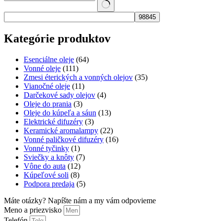
No
results
Kategórie produktov
Esenciálne oleje
(64)
Vonné oleje
(111)
Zmesi éterických a vonných olejov
(35)
Vianočné oleje
(11)
Darčekové sady olejov
(4)
Oleje do prania
(3)
Oleje do kúpeľa a sáun
(13)
Elektrické difuzéry
(3)
Keramické aromalampy
(22)
Vonné paličkové difuzéry
(16)
Vonné tyčinky
(1)
Sviečky a knôty
(7)
Vône do auta
(12)
Kúpeľové soli
(8)
Podpora predaja
(5)
Máte otázky? Napíšte nám a my vám odpovieme
Meno a priezvisko
Telefón