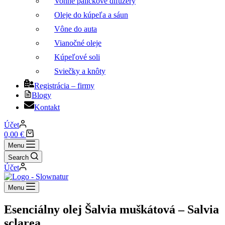
Vonné paličkové difuzéry
Oleje do kúpeľa a sáun
Vône do auta
Vianočné oleje
Kúpeľové soli
Sviečky a knôty
Registrácia – firmy
Blogy
Kontakt
Účet
Nákupný
0,00
€
košík
Menu
Search
Účet
Menu
Esenciálny olej Šalvia muškátová – Salvia
sclarea