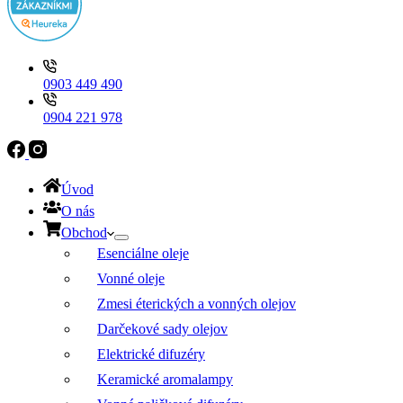
0903 449 490
0904 221 978
Úvod
O nás
Obchod
Esenciálne oleje
Vonné oleje
Zmesi éterických a vonných olejov
Darčekové sady olejov
Elektrické difuzéry
Keramické aromalampy