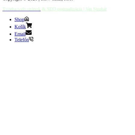
Tvorba web stránok
& SEO optimalizácia | Ján Struhár
Shop
Košík
Email
Telefón