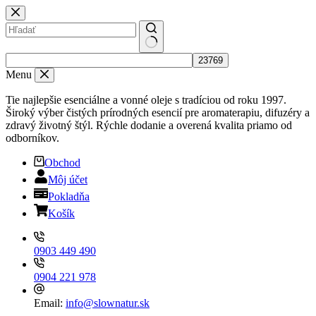
Skip
to
content
No
results
Menu
Tie najlepšie esenciálne a vonné oleje s tradíciou od roku 1997.
Široký výber čistých prírodných esencií pre aromaterapiu, difuzéry a
zdravý životný štýl. Rýchle dodanie a overená kvalita priamo od
odborníkov.
Obchod
Môj účet
Pokladňa
Košík
0903 449 490
0904 221 978
Email:
info@slownatur.sk