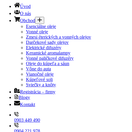
Úvod
O nás
Obchod
Esenciálne oleje
Vonné oleje
Zmesi éterických a vonných olejov
Darčekové sady olejov
Elektrické difuzéry
Keramické aromalampy
Vonné paličkové difuzéry
Oleje do kúpeľa a sáun
Vône do auta
Vianočné oleje
Kúpeľové soli
Sviečky a knôty
Registrácia – firmy
Blogy
Kontakt
0903 449 490
0904 221 978