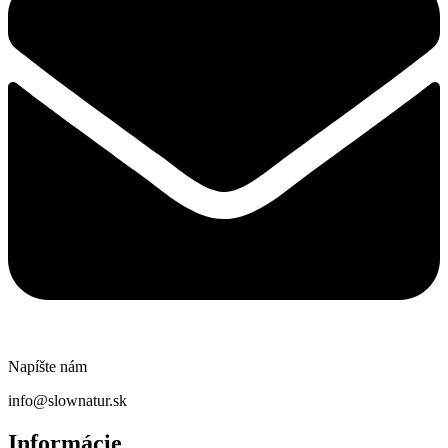
Napíšte nám
info@slownatur.sk
Informácie