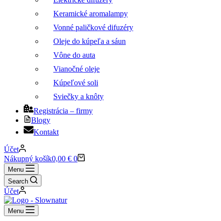
Keramické aromalampy
Vonné paličkové difuzéry
Oleje do kúpeľa a sáun
Vône do auta
Vianočné oleje
Kúpeľové soli
Sviečky a knôty
Registrácia – firmy
Blogy
Kontakt
Účet
Nákupný košík
0,00
€
0
Menu
Search
Účet
Menu