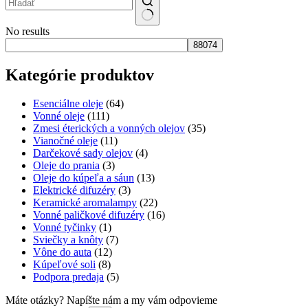
No results
Kategórie produktov
Esenciálne oleje
(64)
Vonné oleje
(111)
Zmesi éterických a vonných olejov
(35)
Vianočné oleje
(11)
Darčekové sady olejov
(4)
Oleje do prania
(3)
Oleje do kúpeľa a sáun
(13)
Elektrické difuzéry
(3)
Keramické aromalampy
(22)
Vonné paličkové difuzéry
(16)
Vonné tyčinky
(1)
Sviečky a knôty
(7)
Vône do auta
(12)
Kúpeľové soli
(8)
Podpora predaja
(5)
Máte otázky? Napíšte nám a my vám odpovieme