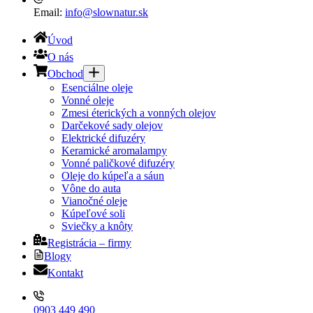
Email:
info@slownatur.sk
Úvod
O nás
Obchod
Esenciálne oleje
Vonné oleje
Zmesi éterických a vonných olejov
Darčekové sady olejov
Elektrické difuzéry
Keramické aromalampy
Vonné paličkové difuzéry
Oleje do kúpeľa a sáun
Vône do auta
Vianočné oleje
Kúpeľové soli
Sviečky a knôty
Registrácia – firmy
Blogy
Kontakt
0903 449 490