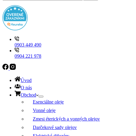
0903 449 490
0904 221 978
Úvod
O nás
Obchod
Esenciálne oleje
Vonné oleje
Zmesi éterických a vonných olejov
Darčekové sady olejov
Elektrické difuzéry