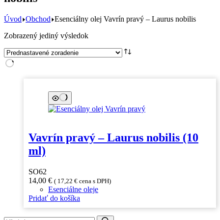
Úvod
Obchod
Esenciálny olej Vavrín pravý – Laurus nobilis
Zobrazený jediný výsledok
Vavrín pravý – Laurus nobilis (10
ml)
SO62
14,00
€
(
17,22
€
cena s DPH)
Esenciálne oleje
Pridať do košíka