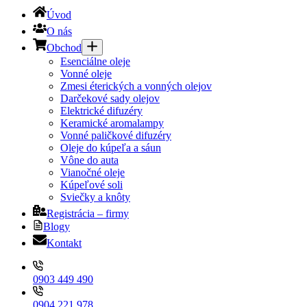
Úvod
O nás
Obchod
Esenciálne oleje
Vonné oleje
Zmesi éterických a vonných olejov
Darčekové sady olejov
Elektrické difuzéry
Keramické aromalampy
Vonné paličkové difuzéry
Oleje do kúpeľa a sáun
Vône do auta
Vianočné oleje
Kúpeľové soli
Sviečky a knôty
Registrácia – firmy
Blogy
Kontakt
0903 449 490
0904 221 978