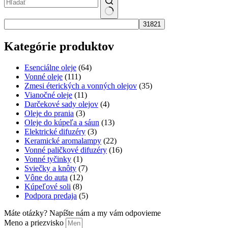
No
results
Kategórie produktov
Esenciálne oleje
(64)
Vonné oleje
(111)
Zmesi éterických a vonných olejov
(35)
Vianočné oleje
(11)
Darčekové sady olejov
(4)
Oleje do prania
(3)
Oleje do kúpeľa a sáun
(13)
Elektrické difuzéry
(3)
Keramické aromalampy
(22)
Vonné paličkové difuzéry
(16)
Vonné tyčinky
(1)
Sviečky a knôty
(7)
Vône do auta
(12)
Kúpeľové soli
(8)
Podpora predaja
(5)
Máte otázky? Napíšte nám a my vám odpovieme
Meno a priezvisko