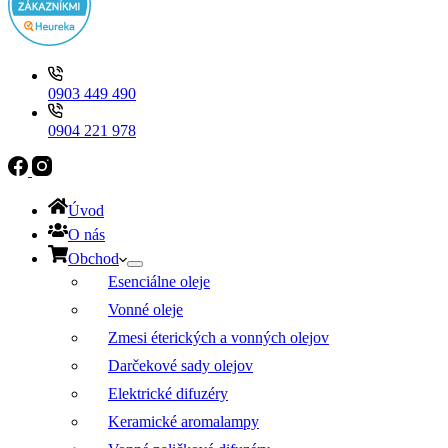
0903 449 490
0904 221 978
Úvod
O nás
Obchod
Esenciálne oleje
Vonné oleje
Zmesi éterických a vonných olejov
Darčekové sady olejov
Elektrické difuzéry
Keramické aromalampy