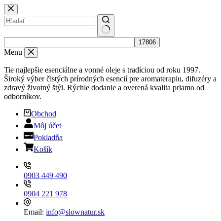
Skip
to
content
No
results
Menu
Tie najlepšie esenciálne a vonné oleje s tradíciou od roku 1997.
Široký výber čistých prírodných esencií pre aromaterapiu, difuzéry a
zdravý životný štýl. Rýchle dodanie a overená kvalita priamo od
odborníkov.
Obchod
Môj účet
Pokladňa
Košík
0903 449 490
0904 221 978
Email:
info@slownatur.sk