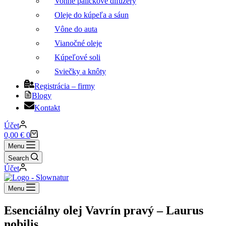
Vonné paličkové difuzéry
Oleje do kúpeľa a sáun
Vône do auta
Vianočné oleje
Kúpeľové soli
Sviečky a knôty
Registrácia – firmy
Blogy
Kontakt
Účet
Nákupný
0,00
€
0
košík
Menu
Search
Účet
Menu
Esenciálny olej Vavrín pravý – Laurus
nobilis