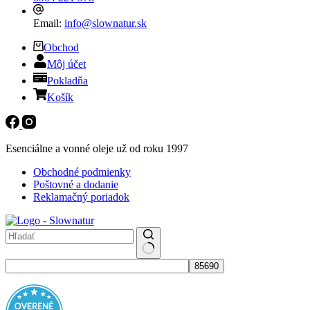
Email:
info@slownatur.sk
Obchod
Môj účet
Pokladňa
Košík
Esenciálne a vonné oleje už od roku 1997
Obchodné podmienky
Poštovné a dodanie
Reklamačný poriadok
No
results